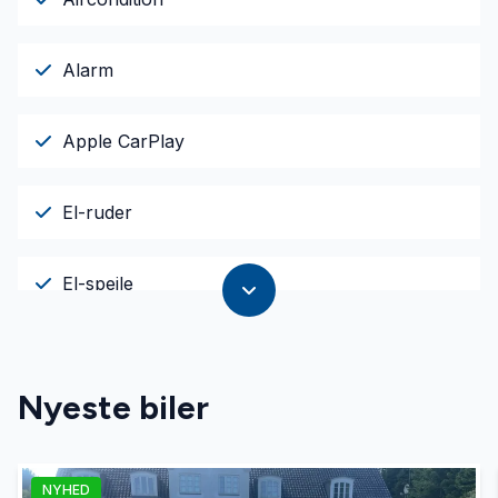
Alarm
Apple CarPlay
El-ruder
El-spejle
Fartpilot
Nyeste biler
Fjernbetjent centrallås
NYHED
Kørecomputer