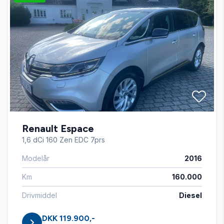
Parkeringssensor bagved
Stofsæder
Sædevarme
Renault Espace
Vejbaneassistent
1,6 dCi 160 Zen EDC 7prs
Modelår
2016
Km
160.000
Drivmiddel
Diesel
DKK 119.900,-