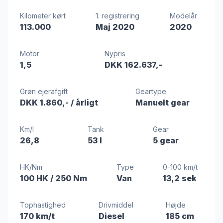
Kilometer kørt
1. registrering
Modelår
113.000
Maj 2020
2020
Motor
Nypris
1,5
DKK 162.637,-
Grøn ejerafgift
Geartype
DKK 1.860,-
/ årligt
Manuelt gear
Km/l
Tank
Gear
26,8
53 l
5 gear
HK/Nm
Type
0-100 km/t
100 HK
/ 250 Nm
Van
13,2 sek
Tophastighed
Drivmiddel
Højde
170 km/t
Diesel
185 cm