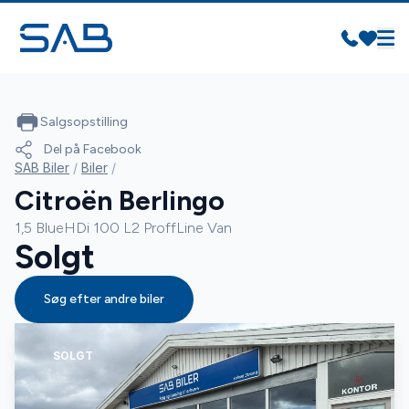
Salgsopstilling
Del på Facebook
SAB Biler
/
Biler
/
Citroën Berlingo
1,5 BlueHDi 100 L2 ProffLine Van
Solgt
Søg efter andre biler
SOLGT