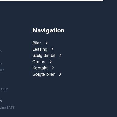
Navigation
Biler
Leasing
rs
Sælg din bil
Om os
er
Kontakt
Van
Solgte biler
 L2H1
o
fLine EAT8