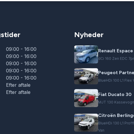
stider
Nyheder
09:00 - 16:00
Renault Espace
09:00 - 16:00
dCi 160 Zen EDC 7p
09:00 - 16:00
09:00 - 16:00
Peugeot Partn
09:00 - 16:00
BlueHDi 100 L1 Flex 
Efter aftale
Efter aftale
Fiat Ducato 30
MJT 130 Kassevogn
Citroën Berling
BlueHDi 130 L1 Prof
Van